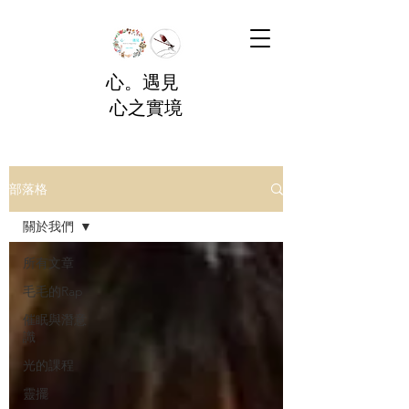
心。遇見
心之實境
部落格
關於我們
所有文章
毛毛的Rap
催眠與潛意
識
光的課程
靈擺