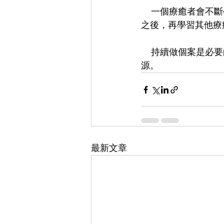
    一個療癒者會不斷學習許多療癒的工具，充實各樣的知識。而催眠是療癒的基礎，學習催眠
之後，再學習其他療
    持續做個案是必要的，個案才是我們真正的老師，累積的個案經驗，也會成為我們珍貴的資
源。
最新文章