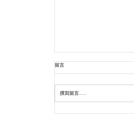
留言
撰寫留言......
八月份的催眠課程