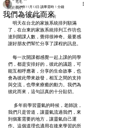
毛毛
2021年11月13日
讀畢需時 1 分鐘
關於我們
我們為彼此而來
心。中橫。遇見 健行工作坊
    明天在台北的家族系統排列額滿
了，在台東的家族系統排列工作坊也
達到開課人數，覺得很神奇。最要感
謝好朋友們幫忙分享了課程的訊息。
    每一次開課都感覺一起上課的同學
們，都是安排好的，彼此的議題，可
能互相呼應著，分享的生命故事，也
會為彼此帶來啟發，相互之間的支持
與交流，也帶來療癒的動力。我們為
彼此而來，這句話真的十分貼切。
     多年前學習靈氣的時候，老師說，
我們只是管道，讓靈氣流過我們，來
到個案需要的地方，讓靈氣自己運
作。這個道理也適用在後來學習的所