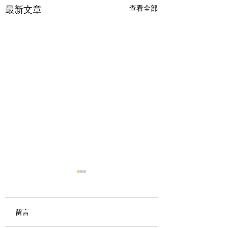
查看全部
最新文章
臼井/聖火靈氣III 初階＋
進階 四日（初傳
傳）
留言
課程訊息： 臼井/聖火靈氣
III 初階＋進階 四日（初傳