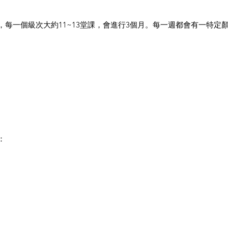
，每一個級次大約11~13堂課，會進行3個月。每一週都會有一特
。
：