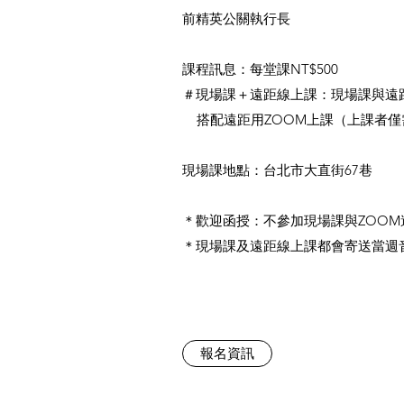
前精英公關執行長
課程訊息：每堂課NT$500
＃現場課＋遠距線上課：現場課與遠
搭配遠距用ZOOM上課（上課者僅需下載ZOOM並
現場課地點：台北市大直街67巷
＊歡迎函授：不參加現場課與ZOOM
＊現場課及遠距線上課都會寄送當週
報名資訊