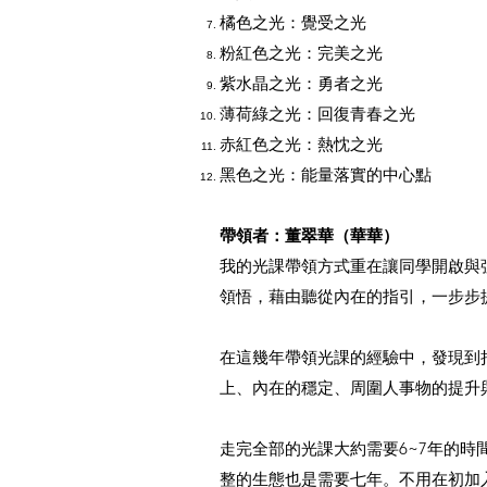
橘色之光：覺受之光
粉紅色之光：完美之光
紫水晶之光：勇者之光
薄荷綠之光：回復青春之光
赤紅色之光：熱忱之光
黑色之光：能量落實的中心點
帶領者：董翠華（華華）
我的光課帶領方式重在讓同學開啟與
領悟，藉由聽從內在的指引，一步步
在這幾年帶領光課的經驗中，發現到
上、內在的穩定、周圍人事物的提升
走完全部的光課大約需要6~7年的
整的生態也是需要七年。不用在初加