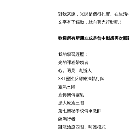
對我來說，光課是個很扎實、在生活
文字有了觸動，就向著光行動吧！
歡迎所有新朋友或是曾中斷想再次回
我的學習經歷：
光的課程帶領者
心。遇見 創辦人
SRT靈性反應療法執行師
靈氣三階
直傳奧傳靈氣
擴大療癒三階
第七奧秘學校傳承教師
薩滿行者
凱龍治療四階、呵護模式