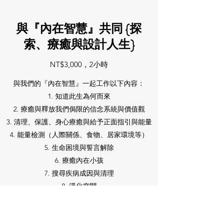
與『內在智慧』共同 {探
索、療癒與設計人生}
NT$3,000，2小時
與我們的『內在智慧』一起工作以下內容：
1. 知道此生為何而來
2. 療癒與釋放我們侷限的信念系統與價值觀
3. 清理、保護、身心療癒與給予正面指引與能量
4. 能量檢測（人際關係、食物、居家環境等）
5. 生命困境與誓言解除
6. 療癒內在小孩
7. 搜尋疾病成因與清理
8. 淨化空間
9. 改變生活的建議
10. 設計你所渴望的人生