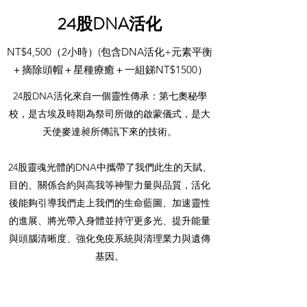
24股DNA活化
NT$4,500（2小時）(包含DNA活化+元素平衡
＋摘除頭帽＋星種療癒＋一組銻NT$1500）
24股DNA活化來自一個靈性傳承：第七奧秘學
校，是古埃及時期為祭司所做的啟蒙儀式，是大
天使麥達昶所傳訊下來的技術。
24股靈魂光體的DNA中攜帶了我們此生的天賦、
目的、關係合約與高我等神聖力量與品質，活化
後能夠引導我們走上我們的生命藍圖、加速靈性
的進展、將光帶入身體並持守更多光、提升能量
與頭腦清晰度、強化免疫系統與清理業力與遺傳
基因。
任何人都適合進行此活化，是給此生很好的禮